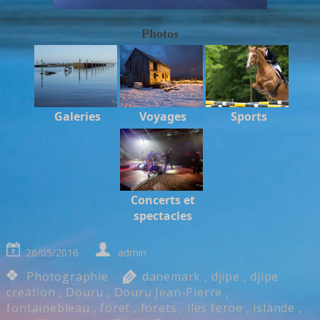
Photos
Galeries
Voyages
Sports
Concerts et
spectacles
26/05/2016
admin
Photographie
danemark
,
djipe
,
djipe
creation
,
Douru
,
Douru Jean-Pierre
,
fontainebleau
,
foret
,
forets
,
iles feroe
,
islande
,