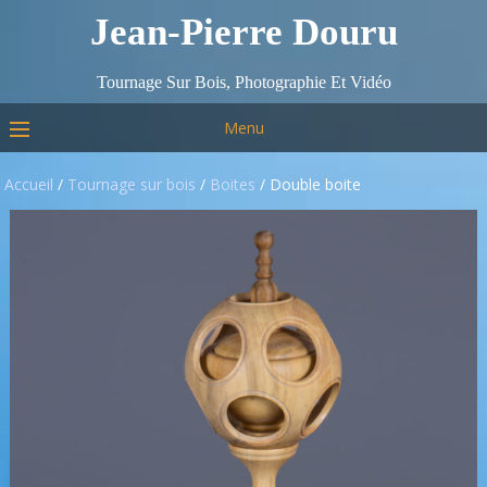
Jean-Pierre Douru
Tournage Sur Bois, Photographie Et Vidéo
Menu
Accueil
/
Tournage sur bois
/
Boites
/ Double boite