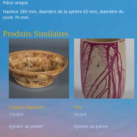
Pièce unique.
Hauteur 280 mm, diamètre de la sphère 65 mm, diamètre du
socle 70 mm.
Produits Similaires
Coupelle Segmentée
Vase
115,00
€
50,00
€
Ajouter au panier
Ajouter au panier