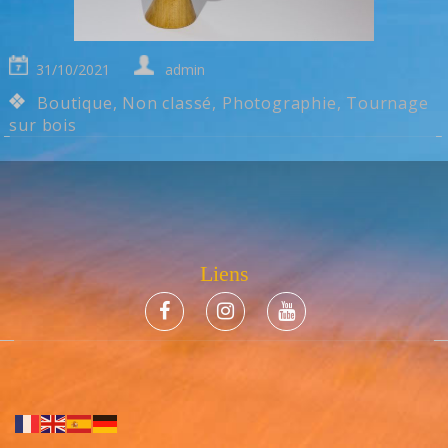
31/10/2021
admin
Boutique
,
Non classé
,
Photographie
,
Tournage
sur bois
Liens