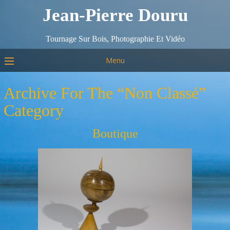
Jean-Pierre Douru
Tournage Sur Bois, Photographie Et Vidéo
Menu
Archive For The “Non Classé”
Category
Boutique