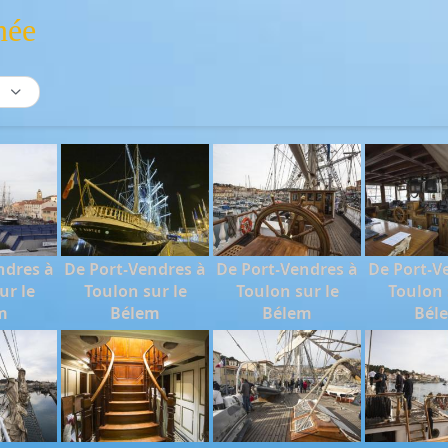
née
ndres à
De Port-Vendres à
De Port-Vendres à
De Port-V
ur le
Toulon sur le
Toulon sur le
Toulon 
m
Bélem
Bélem
Bél