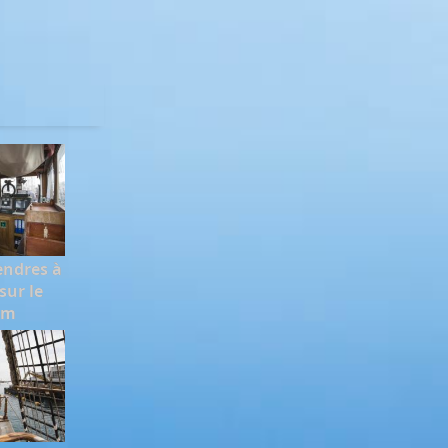
endres à
sur le
em