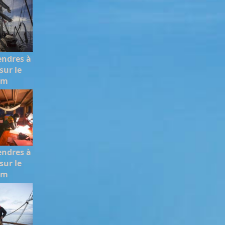
endres à
sur le
em
endres à
sur le
em