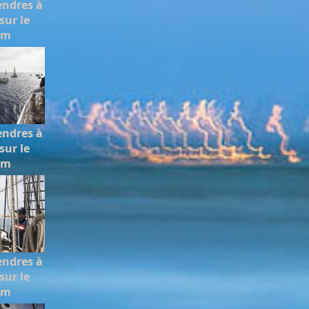
endres à
sur le
em
endres à
sur le
em
endres à
sur le
em