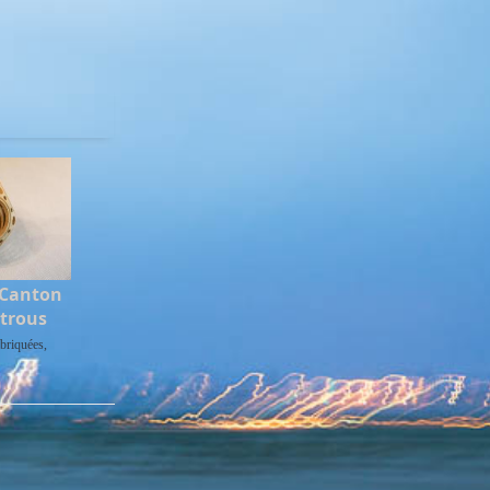
 Canton
 trous
briquées,