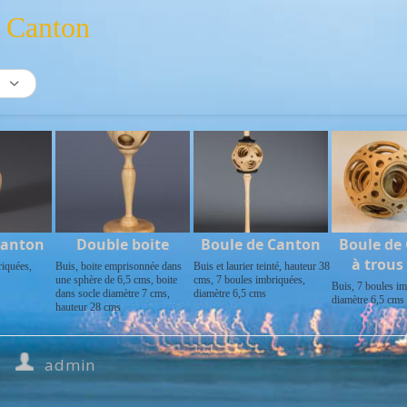
 Canton
Canton
Double boite
Boule de Canton
Boule de
à trous
riquées,
Buis, boite emprisonnée dans
Buis et laurier teinté, hauteur 38
une sphère de 6,5 cms, boite
cms, 7 boules imbriquées,
Buis, 7 boules im
dans socle diamètre 7 cms,
diamètre 6,5 cms
diamètre 6,5 cms
hauteur 28 cms
admin