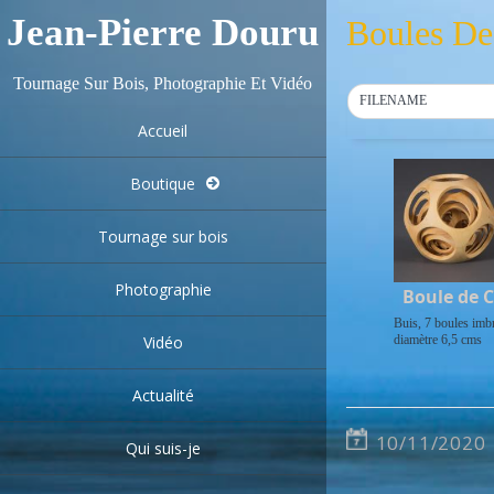
Jean-Pierre Douru
Boules De
Tournage Sur Bois, Photographie Et Vidéo
FILENAME
Accueil
Boutique
Tournage sur bois
Photographie
Boule de 
Buis, 7 boules imb
diamètre 6,5 cms
Vidéo
Actualité
10/11/2020
Qui suis-je