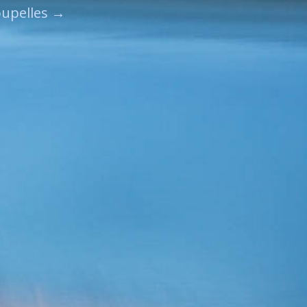
upelles
→