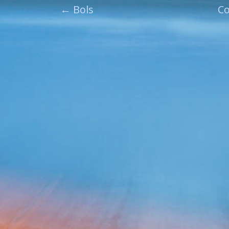
←
Bols
Co