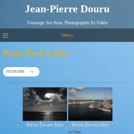
Jean-Pierre Douru
Tournage Sur Bois, Photographie Et Vidéo
Menu
Belle-Île-En-Mer
FILENAME
Belle-Île-en-Mer
Belle-Île-en-Mer
Le Palais