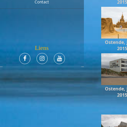
201
Contact
Ostende, j
Liens
201
Ostende, j
201