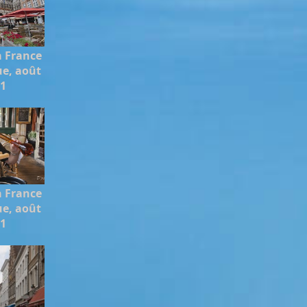
a France
ue, août
11
a France
ue, août
11