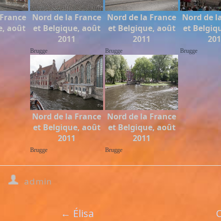
 France
Nord de la France
Nord de la France
Nord de l
e, août
et Belgique, août
et Belgique, août
et Belgiq
1
2011
2011
20
Brugge
Brugge
Brugge
Nord de la France
Nord de la France
et Belgique, août
et Belgique, août
2011
2011
Brugge
Brugge
admin
←
Élisa