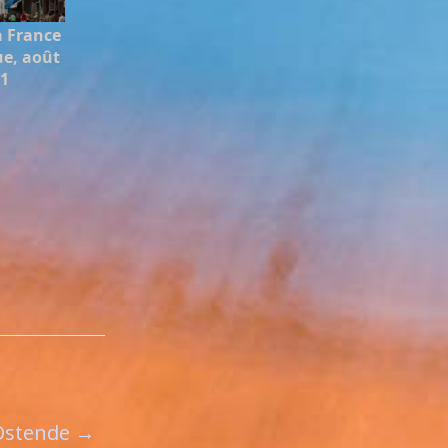
a France
ue, août
11
Ostende
→