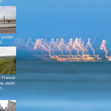
15
juillet
15
a France
ue, août
11
s,