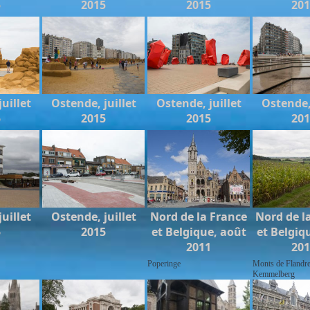
5
2015
2015
20
uillet
Ostende, juillet
Ostende, juillet
Ostende, 
5
2015
2015
20
uillet
Ostende, juillet
Nord de la France
Nord de l
5
2015
et Belgique, août
et Belgiq
2011
20
Poperinge
Monts de Flandre
Kemmelberg