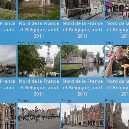
 France
Nord de la France
Nord de la France
Nord de l
e, août
et Belgique, août
et Belgique, août
et Belgiq
1
2011
2011
20
Ypres, la Porte de Menin
Ypres
Ypres
 France
Nord de la France
Nord de la France
Nord de l
e, août
et Belgique, août
et Belgique, août
et Belgiq
1
2011
2011
20
Comines
Brugge
Brugge