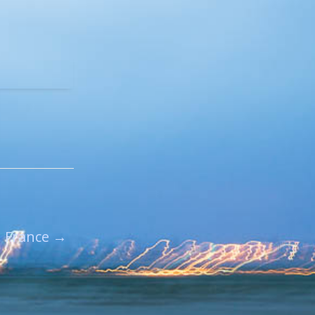
France
→