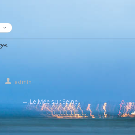
ges.
admin
←
Le Mée sur Seine