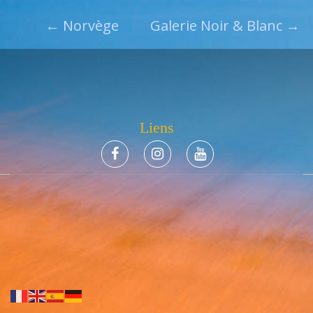
←
Norvège
Galerie Noir & Blanc
→
Liens