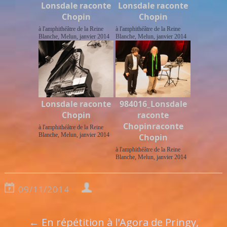
Lonsdale raconte
Lonsdale raconte
Chopin
Chopin
à l'amphithéâtre de la Reine
à l'amphithéâtre de la Reine
Blanche, Melun, janvier 2014
Blanche, Melun, janvier 2014
Lonsdale raconte
984016_Lonsdale
Chopin
raconte
Chopinraconte
à l'amphithéâtre de la Reine
Blanche, Melun, janvier 2014
Chopin
à l'amphithéâtre de la Reine
Blanche, Melun, janvier 2014
09/11/2014
←
En répétition à l'Agora de Pringy,