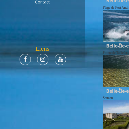
Belle-Île-
Contact
Plage de Port Andr
Belle-Île-
Liens
Pointe de Taillefer
Belle-Île-
Sauzon