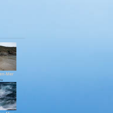
-en-Mer
ria