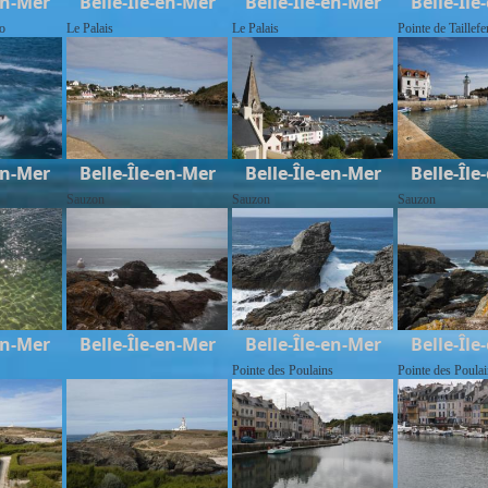
en-Mer
Belle-Île-en-Mer
Belle-Île-en-Mer
Belle-Île
o
Le Palais
Le Palais
Pointe de Taillefe
en-Mer
Belle-Île-en-Mer
Belle-Île-en-Mer
Belle-Île
Sauzon
Sauzon
Sauzon
en-Mer
Belle-Île-en-Mer
Belle-Île-en-Mer
Belle-Île
Pointe des Poulains
Pointe des Poula