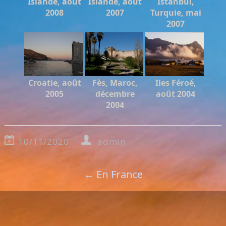
Islande, août
Islande, août
Istanbul,
2008
2007
Turquie, mai
2007
Croatie, août
Fès, Maroc,
Iles Féroé,
2005
décembre
août 2004
2004
10/11/2020
admin
←
En France