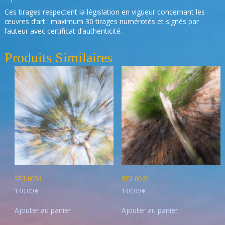
Ces tirages respectent la législation en vigueur concernant les
œuvres d’art : maximum 30 tirages numérotés et signés par
l’auteur avec certificat d’authenticité.
Produits Similaires
SEL0034
SEL0040
140,00
€
140,00
€
Ajouter au panier
Ajouter au panier